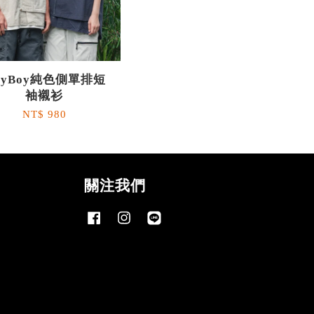
ityBoy純色側單排短
袖襯衫
NT$ 980
關注我們
Facebook
Instagram
Line