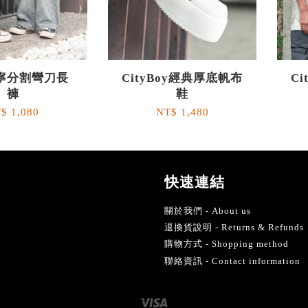
寧分割彎刀長
CityBoy經典厚底帆布
C
褲
鞋
$ 1,080
NT$ 1,480
快速連結
關於我們 - About us
退換貨說明 - Returns & Refunds
購物方式 - Shopping method
聯絡資訊 - Contact information
Visa