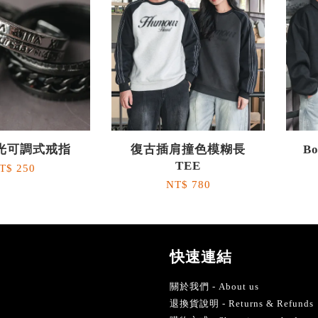
光可調式戒指
復古插肩撞色模糊長
B
TEE
T$ 250
NT$ 780
快速連結
關於我們 - About us
退換貨說明 - Returns & Refunds