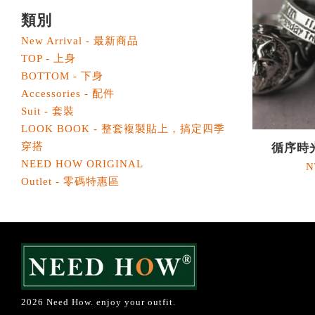
類別
New Arrival - 最新商品
TOP - 上身
BOTTOM - 下身
Accessories - 配件
Suit - 套裝
LOOK BOOK - 整套複製貼上，搞定四季
穿搭
循序時
NEED HOW ORIGINAL
N
Outlet - 零碼特惠區
2026 Need How. enjoy your outfit.