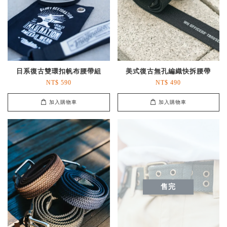
日系復古雙環扣帆布腰帶組
美式復古無孔編織快拆腰帶
NT$ 590
NT$ 490
加入購物車
加入購物車
售完