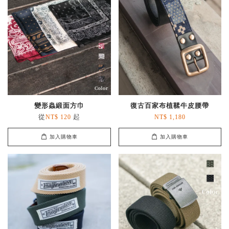
變形蟲緞面方巾
復古百家布植鞣牛皮腰帶
從
起
NT$ 120
NT$ 1,180
加入購物車
加入購物車