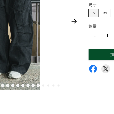
尺寸
S
M
數量
-
加