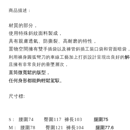
商品描述 :
材質的部分，
使用特殊斜紋面料製成，
具有親膚透氣、防撕裂、高耐磨的特性，
置物空間擁有雙
手插袋以及褲管斜插工裝口袋和背面暗袋
解
利用褲身圓弧彎刀的車線工藝加上打折設計呈現出良好的
且擁有非常良好的垂墜層次，
直筒微寬鬆的版型，
任何身形都能夠輕鬆駕馭。
尺寸標:
腿圍75
: 腰圍74 臀圍117 褲長103
S
腿圍77.6
M : 腰圍78 臀圍121 褲長104