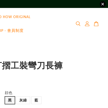
D HOW ORIGINAL
VIP - 會員制度
打摺工裝彎刀長褲
0
顔色
黑
灰綠
藍