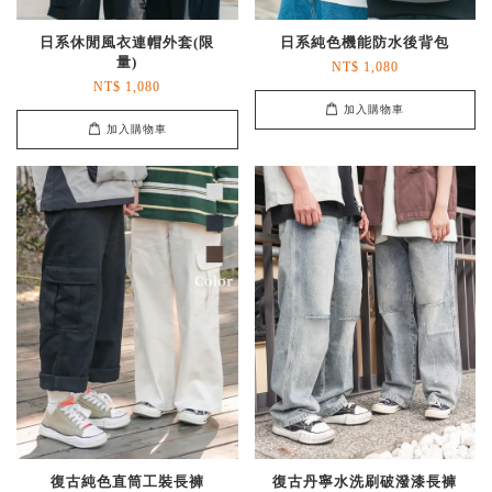
日系休閒風衣連帽外套(限
日系純色機能防水後背包
量)
NT$ 1,080
NT$ 1,080
加入購物車
加入購物車
復古純色直筒工裝長褲
復古丹寧水洗刷破潑漆長褲