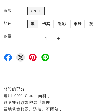
編號
CA01
顏色
黑
卡其
迷彩
軍綠
灰
數量
-
+
材質的部分，
選用100% Cotton 面料，
經過雙斜紋加密磨毛處理，
質地紮實輕盈、透氣、不悶熱，