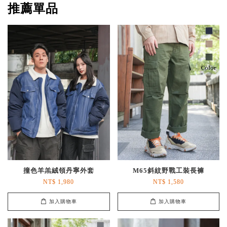
推薦單品
撞色羊羔絨領丹寧外套
M65斜紋野戰工裝長褲
NT$ 1,980
NT$ 1,580
加入購物車
加入購物車