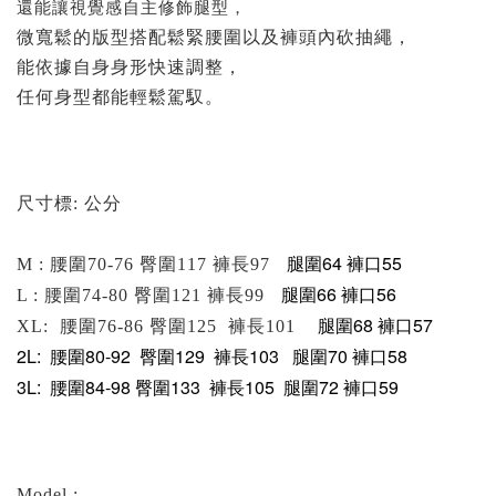
還能讓視覺感自主修飾腿型，
微寬鬆的版型
搭配鬆緊腰圍以及褲頭內砍抽繩，
能依據自身身形快速調整，
任何身型都能輕鬆駕馭。
尺寸標: 公分
腿圍64
褲口55
M : 腰圍70-76 臀圍117 褲長97
腿圍66
褲口56
L : 腰圍74-80 臀圍121 褲長99
腿圍68
褲口57
XL: 腰圍76-86 臀圍125 褲長101
2L
: 腰圍80-92 臀圍129 褲長103
腿圍70
褲口58
3L
: 腰圍84-98 臀圍133 褲長105
腿圍72
褲口59
Model :