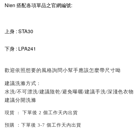
Nien 搭配各項單品之官網編號:
上身 : STA30
下身 : LPA241
歡迎依照想要的風格詢問小幫手應該怎麼帶尺寸呦
建議洗滌方式 :
水洗/不可漂洗/建議陰乾/避免曝曬/建議手洗/深淺色衣物
建議分開洗滌
現貨 : 下單後 2 個工作天內出貨
預購 ：下單後 3-7 個工作天內出貨