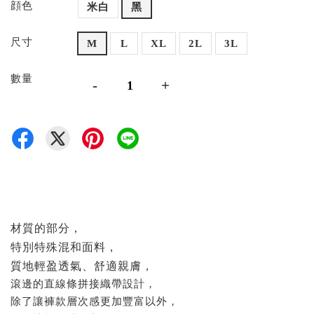
顔色
米白
黑
尺寸
M
L
XL
2L
3L
數量
-
+
材質的部分，
特別特殊混和面料，
質地輕盈透氣、舒適親膚，
滾邊的直線條拼接織帶設計，
除了讓褲款層次感更加豐富以外，