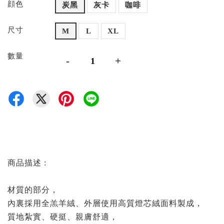
顔色
炭黑
灰卡
咖啡
尺寸
M
L
XL
數量
-
+
商品描述 :
材質的部分，
內裏採用全羔羊絨、外層使用高質燈芯絨面料製成，
質地紮實、硬挺、親膚舒適，