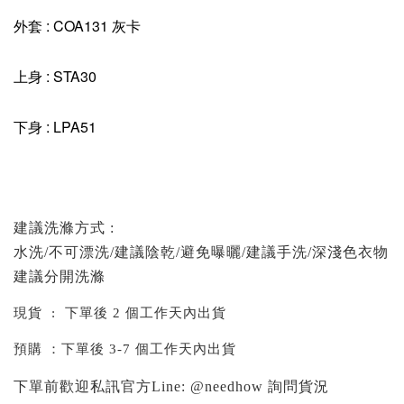
外套 : COA131 灰卡
上身 : STA30
下身 : LPA51
建議洗滌方式 :
水洗/不可漂洗/建議陰乾/避免曝曬/建議手洗/深淺色衣物
建議分開洗滌
現貨 : 下單後 2 個工作天內出貨
預購 ：下單後 3-7 個工作天內出貨
下單前歡迎私訊官方Line: @needhow 詢問貨況