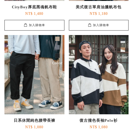
CityBoy厚底黑魂帆布鞋
美式復古單肩油臘帆布包
NT$ 1,480
NT$ 1,180
加入購物車
加入購物車
日系休閒純色腰帶長褲
復古撞色長袖Polo衫
NT$ 1,080
NT$ 1,080