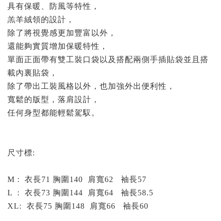
具有保暖、防風等特性，
羔羊絨領的設計，
除了將視覺感更加豐富以外，
還能夠實質增加保暖特性，
單面正面帶有雙工裝口袋以及搭配兩側手插貼袋並且
搭
載內裏貼袋，
除了帶出工裝風格以外，也加強外出便利性，
寬鬆的版型，落肩設計，
任何身型都能輕鬆駕馭。
尺寸標:
M : 衣長71 胸圍140 肩寬62 袖長57
L : 衣長73 胸圍144 肩寬64 袖長58.5
XL: 衣長75 胸圍148 肩寬66 袖長60