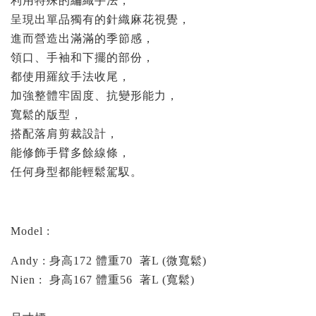
利用特殊的編織手法，
呈現出單品獨有的針織麻花視覺，
進而營造出滿滿的季節感，
領口、手袖和下擺的部份，
都使用羅紋手法收尾，
加強整體牢固度、抗變形能力，
寬鬆的版型，
搭配落肩剪裁設計，
能修飾手臂多餘線條，
任何身型都能輕鬆駕馭。
Model :
Andy : 身高172 體重70 著L (微寬鬆)
Nien : 身高167 體重56 著L (寬鬆)