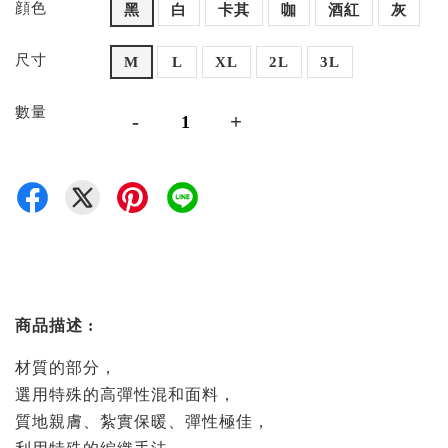
顔色
黑
白
卡其
咖
酒紅
灰
尺寸
M
L
XL
2L
3L
數量
-
+
商品描述 :
材質的部分，
選用特殊的高彈性混和面料，
質地親膚、紮實保暖、彈性極佳，