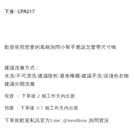
下身 : LPA217
歡迎依照想要的風格詢問小幫手應該怎麼帶尺寸呦
建議洗滌方式 :
水洗/不可漂洗/建議陰乾/避免曝曬/建議手洗/深淺色衣物
建議分開洗滌
現貨 : 下單後 2 個工作天內出貨
預購 ：下單後 3-7 個工作天內出貨
下單前歡迎私訊官方Line: @needhow 詢問貨況