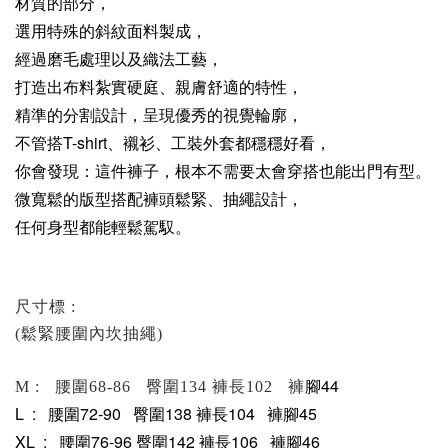
材質的部分，
選用特殊的
斜紋
面料製成，
經過磨毛處理以及織法工藝，
打造出布料紮實硬庭、親膚舒適的特性，
精準的分割設計，呈現優秀的視覺輪廓，
不管搭T-shirt、襯衫、工裝外套都穩穩好看，
你會發現：這件褲子，根本不需要太會穿搭也能出門有型。
微寬鬆的版型
搭配褲頭鬆緊、抽繩設計，
任何身型都能輕鬆駕馭。
尺寸標 :
(鬆緊腰圍內坎抽繩)
腳44
M : 腰圍68-86 臀圍134 褲長102 褲
L : 腰圍72-90 臀圍138 褲長104 褲
腳45
XL : 腰圍76-96 臀圍142 褲長106 褲
腳46