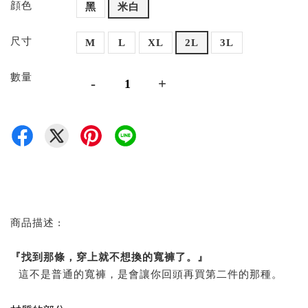
顔色
黑
米白
尺寸
M
L
XL
2L
3L
數量
-
+
商品描述 :
『找到那條，穿上就不想換的寬褲了。』
⠀這不是普通的寬褲，是會讓你回頭再買第二件的那種。