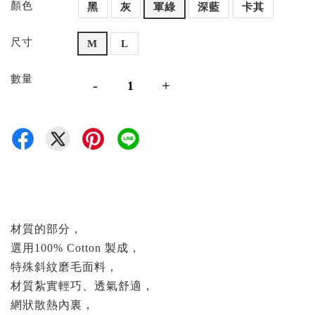
顏色
黑
灰
軍綠
深藍
卡其
尺寸
M
L
數量
-
+
材質的部分，
選用100% Cotton 製成，
特殊斜紋磨毛面料，
材質紮實輕巧、透氣舒適，
網狀散熱內裏，