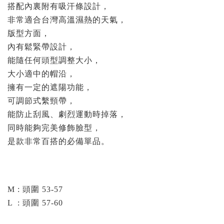
搭配內裏附有吸汗條設計，
非常適合台灣高溫濕熱的天氣，
版型方面，
內有鬆緊帶設計，
能隨任何頭型調整大小，
大小適中的帽沿，
擁有一定的遮陽功能，
可調節式繫頸帶，
能防止刮風、劇烈運動時掉落，
同時能夠完美修飾臉型，
是款非常百搭的必備單品。
M : 頭圍 53-57
L : 頭圍 57-60