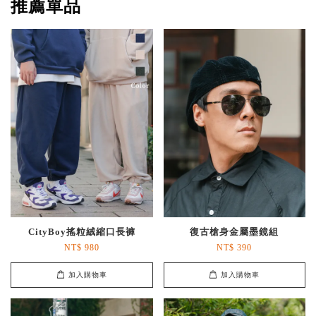
推薦單品
CityBoy搖粒絨縮口長褲
復古槍身金屬墨鏡組
NT$ 980
NT$ 390
加入購物車
加入購物車