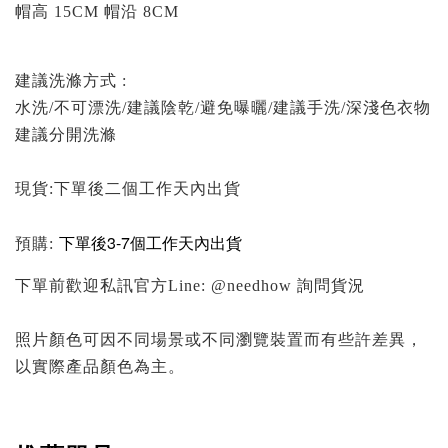
帽高 15CM 帽沿 8CM
建議洗滌方式 :
水洗/不可漂洗/建議陰乾/避免曝曬/建議手洗/深淺色衣物
建議分開洗滌
現貨:下單後二個工作天內出貨
下單後3-7個工作天內
出貨
預購:
下單前歡迎私訊官方Line: @needhow 詢問貨況
照片顏色可因不同場景或不同瀏覽裝置而有些許差異，
以實際產品顏色為主。