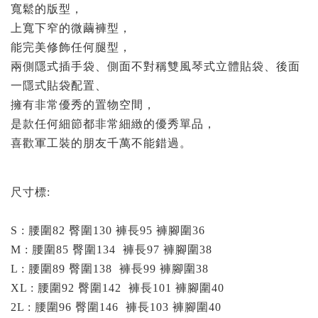
寬鬆的版型，
上寬下窄的微繭褲型，
能完美修飾任何腿型，
兩側隱式插手袋、側面不對稱雙風琴式立體貼袋、後面
一隱式貼袋配置、
擁有非常優秀的置物空間，
是款任何細節都非常細緻的優秀單品，
喜歡軍工裝的朋友千萬不能錯過。
尺寸標:
S : 腰圍82 臀圍130 褲長95 褲腳圍36
M : 腰圍85 臀圍134 褲長97 褲腳圍38
L : 腰圍89 臀圍138 褲長99 褲腳圍38
XL : 腰圍92 臀圍142 褲長101 褲腳圍40
2
L : 腰圍96 臀圍146 褲長103 褲腳圍40