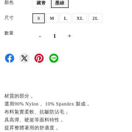
顏色
藏青
墨綠
尺寸
S
M
L
XL
2L
數量
-
+
材質的部分，
選用90% Nylon 、10% Spandex 製成，
布料紮實柔軟、抗皺防沾毛，
具高彈、硬挺等面料特性，
提昇整體著用的舒適度，