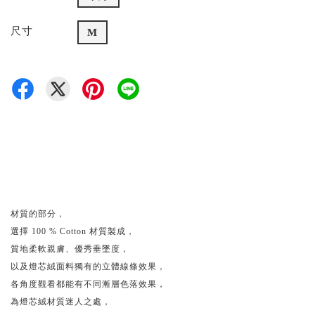
尺寸
M
材質的部分，
選擇 100 % Cotton 材質製成，
質地柔軟親膚、優秀垂墜度，
以及燈芯絨面料獨有的立體線條效果，
各角度觀看都能有不同漸層色落效果，
為燈芯絨材質迷人之處，