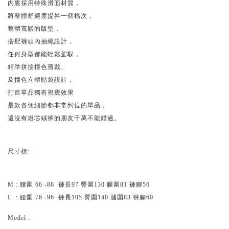
內裏採用特殊滑面材質，
將整體舒適度提昇一個檔次，
整體寬鬆的版型，
搭配褲頭內抽繩設計，
任何身型都能輕鬆駕馭，
精準拼接撞色剪裁、
及撞色立體貼袋設計，
打造單品獨有視覺效果
是款各個細節都非常到位的單品，
還沒有燈芯絨褲的朋友千萬不能錯過。
尺寸標:
M : 腰圍 66 -86 褲長97 臀圍130
腿圍81 褲腳56
L : 腰圍 76 -96 褲長105 臀圍140
腿圍83
褲腳60
Model :