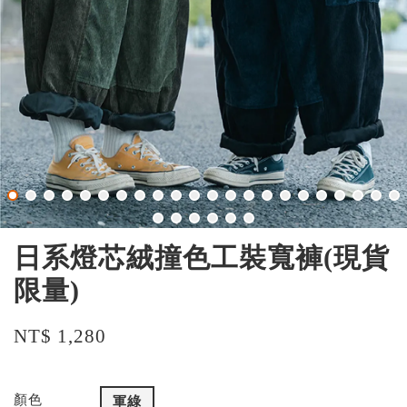
日系燈芯絨撞色工裝寬褲(現貨
限量)
NT$ 1,280
顏色
軍綠