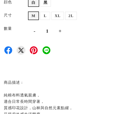
顔色
白
黑
尺寸
M
L
XL
2L
數量
-
+
商品描述 :
純棉布料透氣親膚，
適合日常長時間穿著，
質感印花設計，山林與自然元素點綴，