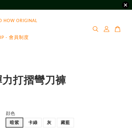
D HOW ORIGINAL
VIP - 會員制度
彈力打摺彎刀褲
0
顔色
暗紫
卡綠
灰
藏藍