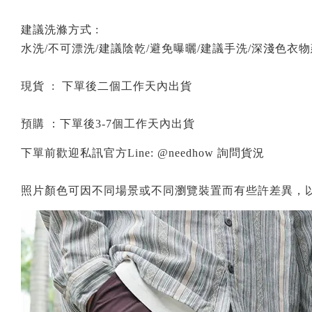
建議洗滌方式 :
水洗/不可漂洗/建議陰乾/避免曝曬/建議手洗/深淺色衣
現貨 : 下單後二個工作天內出貨
預購 ：下單後3-7個工作天內出貨
下單前歡迎私訊官方Line: @needhow 詢問貨況
照片顏色可因不同場景或不同瀏覽裝置而有些許差異，