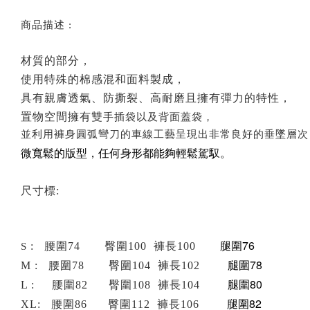
商品描述 :
材質的部分，
使用特殊的棉感混和面料製成，
具有親膚透氣、防撕裂、高耐磨且擁有彈力的特性，
置物空間擁有雙
手插袋以及背面蓋袋，
並利用褲身圓弧彎刀的車線工藝呈現出非常良好的垂墜層次
微寬鬆的版型，
任何身形都能夠輕鬆駕馭。
尺寸標:
腿圍76
: 腰圍74 臀圍100 褲長100
S
腿圍78
M : 腰圍78 臀圍104 褲長102
腿圍80
L : 腰圍82 臀圍108 褲長104
腿圍82
XL: 腰圍86 臀圍112 褲長106