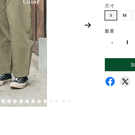
尺寸
S
M
數量
-
加