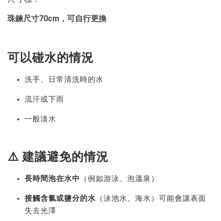
珠鍊尺寸70
cm，可自行更換
可以碰水的情況
洗手、日常清洗時的水
流汗或下雨
一般淡水
⚠️ 建議避免的情況
長時間泡在水中
（例如游泳、泡溫泉）
接觸含氯或鹽分的水
（泳池水、海水）可能會讓表面
失去光澤