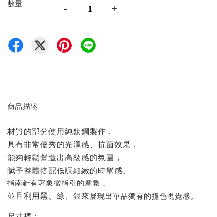
數量
-
+
商品描述
材質的部分使用純鈦鋼製作，
具有非常優秀的光澤感、抗菌效果，
能夠輕鬆營造出高級感的氛圍，
賦予整體搭配低調細緻的時髦感。
指南針有著象徵指引的意象，
並且利用黑、綠、銀來
展現出單品獨有的撞色視覺感。
尺寸標 :