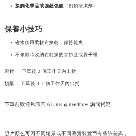
接觸化學品或強鹼強酸
（例如清潔劑）
保養小技巧
碰水後用柔軟布擦乾，保持乾爽
不佩戴時收納在乾燥的首飾盒或袋子裡
現貨 : 下單後 2 個工作天內出貨
預購 ：下單後 3-7 個工作天內出貨
下單前歡迎私訊官方Line: @needhow 詢問貨況
照片顏色可因不同場景或不同瀏覽裝置而有些許差異，