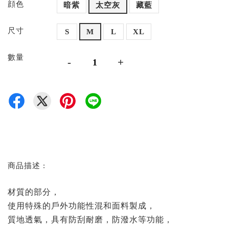
顔色
暗紫
太空灰
藏藍
尺寸
S
M
L
XL
數量
-
+
商品描述 :
材質的部分，
使用特殊的戶外功能性混和面料製成，
質地透氣，具有防刮耐磨，防潑水等功能，