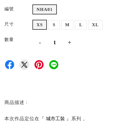
編號
NHA01
尺寸
XS
S
M
L
XL
數量
-
+
商品描述 :
⠀⠀⠀⠀⠀⠀⠀⠀⠀⠀⠀
城市
工裝
本次作品定位在『
』系列 。