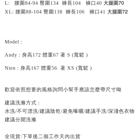
大腿圍70
L: 腰圍84-94 臀圍134 褲長104
褲口40
大腿圍72
XL: 腰圍88-104 臀圍138 褲長106
褲口41
Model :
Andy : 身高172 體重67 著 S (寬鬆 )
Nien : 身高167 體重56 著 XS (寬鬆 )
歡迎依照想要的風格詢問小幫手應該怎麼帶尺寸呦
建議洗滌方式 :
水洗/不可漂洗/建議陰乾/避免曝曬/建議手洗/深淺色衣物
建議分開洗滌
全現貨:下單後二個工作天內出貨