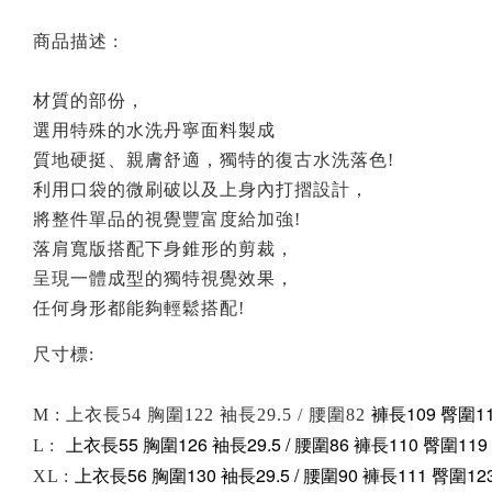
商品描述 :
材質的部份，
選用特殊的水洗丹寧面料製成
質地硬挺、親膚舒適，獨特的復古水洗落色!
利用口袋的微刷破以及上身內打摺設計，
將整件單品的視覺豐富度給加強!
落肩寬版搭配下身錐形的剪裁，
呈現一體成型的獨特視覺效果，
任何身形都能夠輕鬆搭配!
尺寸標:
褲長109 臀圍1
M : 上衣長54 胸圍122 袖長29.5 / 腰圍82
上衣長55 胸圍126 袖長29.5 / 腰圍86
褲長110 臀圍119
L :
上衣長56 胸圍130 袖長29.5 / 腰圍90
褲長111 臀圍12
XL :