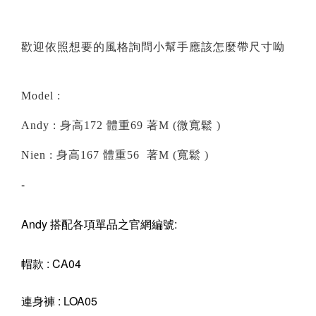
歡迎依照想要的風格詢問小幫手應該怎麼帶尺寸呦
Model :
Andy : 身高172 體重69 著M (微寬鬆 )
Nien : 身高167 體重56 著M (寬鬆 )
-
Andy 搭配各項單品之官網編號:
帽款 : CA04
連身褲 : LOA05