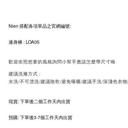
Nien 搭配各項單品之官網編號:
連身褲 : LOA05
歡迎依照想要的風格詢問小幫手應該怎麼帶尺寸呦
建議洗滌方式 :
水洗/不可漂洗/建議陰乾/避免曝曬/建議手洗/深淺色衣
現貨: 下單後二個工作天內出貨
預購:
下單後3-7個工作天內出貨