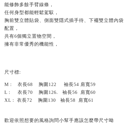
能修飾多餘手臂線條，
任何身型都能輕鬆駕馭，
胸前雙立體貼袋、側面雙隱式插手待、下襬雙立體內袋
配置，
共有6個獨立置物空間，
擁有非常優秀的機能性，
尺寸標:
M : 衣長68 胸圍122 袖長54 肩寬59
L : 衣長70 胸圍126. 袖長56 肩寬60
XL : 衣長72 胸圍130 袖長58 肩寬61
歡迎依照想要的風格詢問小幫手應該怎麼帶尺寸呦