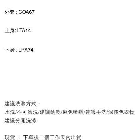
外套 : COA67
上身: LTA14
下身 : LPA74
建議洗滌方式 :
水洗/不可漂洗/建議陰乾/避免曝曬/建議手洗/深淺色衣物
建議分開洗滌
現貨 : 下單後二個工作天內出貨