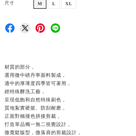
尺寸
M
L
XL
材質的部分，
選用微中磅丹寧面料製成，
適中的厚薄度四季皆可著用，
經特殊酵洗工藝，
呈現低飽和自然特殊刷色，
質地紮實硬挺、防刮耐磨，
正面對稱撞色拼接剪裁，
打造單品獨一無二視覺設計，
微寬鬆版型，微落肩的剪裁設計，