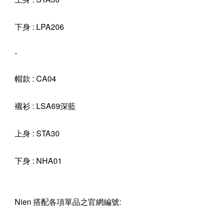
下身 : LPA206
-
帽款 : CA04
襯衫 : LSA69深藍
上身 : STA30
下身 : NHA01
Nien 搭配各項單品之官網編號: