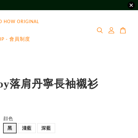
D HOW ORIGINAL
VIP - 會員制度
yBoy落肩丹寧長袖襯衫
顔色
黑
淺藍
深藍