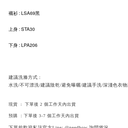
襯衫 : LSA69黑
上身 : STA30
下身 : LPA206
建議洗滌方式 :
水洗/不可漂洗/建議陰乾/避免曝曬/建議手洗/深淺色衣
現貨 : 下單後 2 個工作天內出貨
預購 ：下單後 3-7 個工作天內出貨
下單前歡迎私訊官方Line: @needhow 詢問貨況