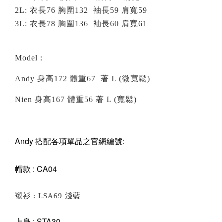
2
L: 衣長76 胸圍132 袖長59
肩寬59
3
L: 衣長78 胸圍136 袖長60
肩寬61
Model :
Andy 身高172 體重67 著 L (微寬鬆)
Nien 身高167 體重56 著 L (
寬鬆
)
Andy 搭配各項單品之官網編號:
帽款 : CA04
襯衫 : LSA69 淺藍
上身 : STA30