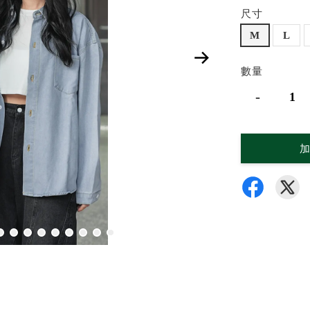
尺寸
M
L
數量
-
加