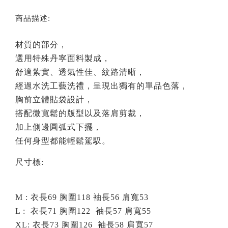
商品描述:
材質的部分，
選用
特殊丹寧面料
製成，
舒適紮實、透氣性佳、紋路清晰，
經過水洗工藝洗禮，呈現出獨有的單品色落，
胸前立體貼袋設計，
搭配
微寬鬆的版型以及
落肩剪裁，
加上側邊圓弧式下擺，
任何身型都能輕鬆駕馭。
尺寸標:
M : 衣長69 胸圍118 袖長56
肩寬53
L : 衣長71 胸圍122 袖長57
肩寬55
XL: 衣長73 胸圍126 袖長58
肩寬57