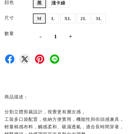
顔色
黑
淺卡綠
尺寸
M
L
XL
2L
3L
數量
-
+
商品描述 :
分割立體剪裁設計，視覺更有層次感，
工裝多口袋配置，收納方便實用，機能性與街頭感兼具，
輕量棉感布料，觸感柔和、吸濕透氣，適合長時間穿著，