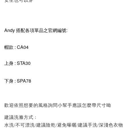
女生也可以穿
Andy 搭配各項單品之官網編號:
帽款 : CA04
上身 : STA30
下身 : SPA78
歡迎依照想要的風格詢問小幫手應該怎麼帶尺寸呦
建議洗滌方式 :
水洗/不可漂洗/建議陰乾/避免曝曬/建議手洗/深淺色衣物