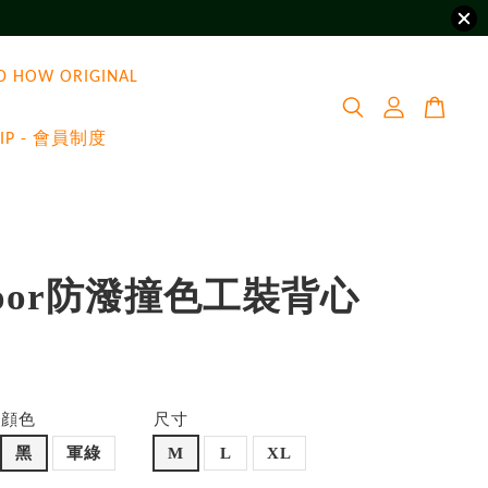
D HOW ORIGINAL
VIP - 會員制度
Door防潑撞色工裝背心
0
顔色
尺寸
黑
軍綠
M
L
XL