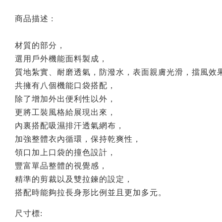
商品描述 :
材質的部分，
選用戶外機能面料製成，
質地紮實、耐磨透氣，防潑水，表面親膚光滑，擋風效
共擁有八個機能口袋搭配，
除了增加外出便利性以外，
更將工裝風格給展現出來，
內裏搭配吸濕排汗透氣網布，
加強整體衣內循環，保持乾爽性，
領口加上口袋的撞色設計，
豐富單品整體的視覺感，
精準的剪裁以及雙拉鍊的設定，
搭配時能夠拉長身形比例並且更加多元。
尺寸標: