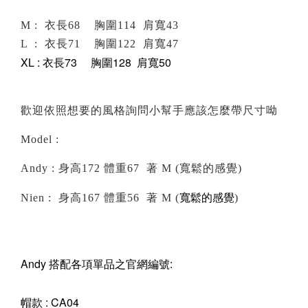
M : 衣長68 胸圍114 肩寬43
L : 衣長71 胸圍122 肩寬47
XL : 衣長73 胸圍128 肩寬50
歡迎依照想要的風格詢問小幫手應該怎麼帶尺寸呦
Model :
Andy : 身高172 體重67 著 M (寬鬆的感覺)
寬鬆的感覺
Nien : 身高167 體重56 著 M (
)
Andy 搭配各項單品之官網編號:
帽款 : CA04