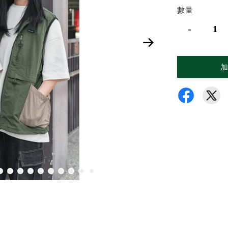
數量
-
加